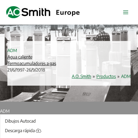
Ir
al
contenido
ADM
Agua caliente
Termoacumuladores a gas
21/6/1997
-
26/9/2018
A.O. Smith
»
Productos
»
ADM
ADM
Dibujos Autocad
Descarga rápida