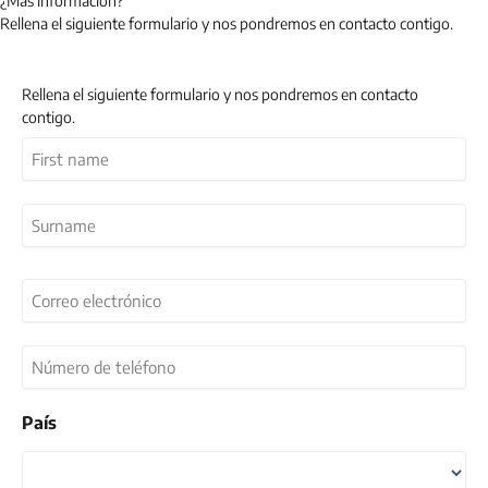
¿Más información?
Rellena el siguiente formulario y nos pondremos en contacto contigo.
Rellena el siguiente formulario y nos pondremos en contacto
contigo.
Nombre
(Obligatorio)
Nombre
Apellidos
Correo
electrónico
(Obligatorio)
Número
de
teléfono
País