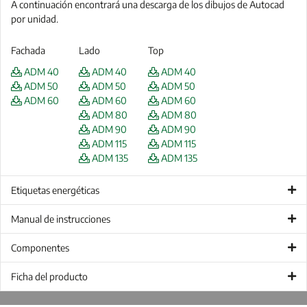
A continuación encontrará una descarga de los dibujos de Autocad
por unidad.
Fachada
Lado
Top
ADM 40
ADM 40
ADM 40
ADM 50
ADM 50
ADM 50
ADM 60
ADM 60
ADM 60
ADM 80
ADM 80
ADM 90
ADM 90
ADM 115
ADM 115
ADM 135
ADM 135
Etiquetas energéticas
Manual de instrucciones
Componentes
Ficha del producto