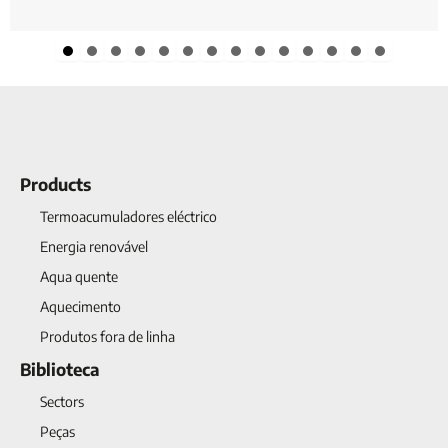
Slide group 1
Slide group 2
Slide group 3
Slide group 4
Slide group 5
Slide group 6
Slide group 7
Slide group 8
Slide group 9
Slide group 10
Slide group 11
Slide group 12
Slide group 13
Slide group 1
Products
Termoacumuladores eléctrico
Energia renovável
Aqua quente
Aquecimento
Produtos fora de linha
Biblioteca
Sectors
Peças