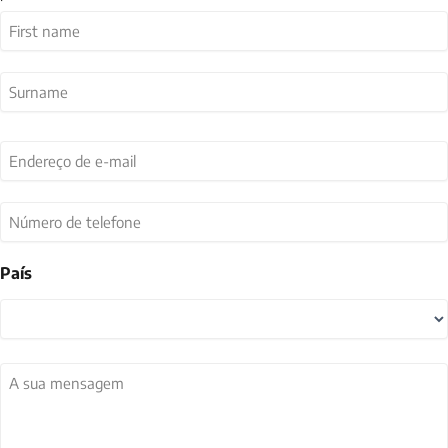
Nome
(Obrigatório)
Primeiro
Último
Endereço
de
e-
mail
Número
(Obrigatório)
de
telefone
País
País
A
sua
mensagem
(Obrigatório)