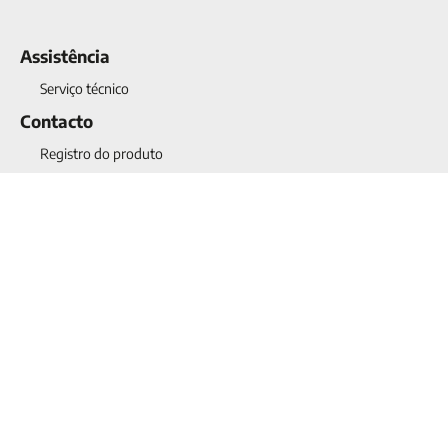
Assistência
Serviço técnico
Contacto
Registro do produto
Data de fabricação do meu aparelho
Assistência e aconselhamento
Sobre nós
Qualidade
Projects
Noticias
Contacto