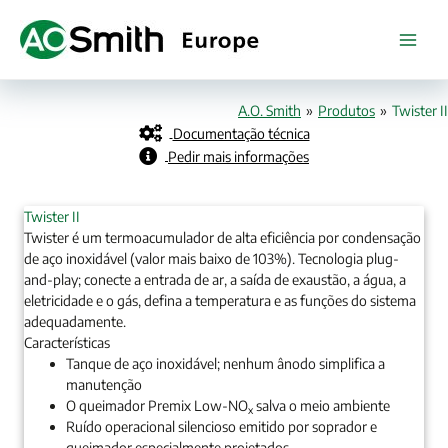
Skip
to
content
A.O. Smith
»
Produtos
»
Twister II
Documentação técnica
Pedir mais informações
Twister II
Twister é um termoacumulador de alta eficiência por condensação
de aço inoxidável (valor mais baixo de 103%). Tecnologia plug-
and-play; conecte a entrada de ar, a saída de exaustão, a água, a
eletricidade e o gás, defina a temperatura e as funções do sistema
adequadamente.
Características
Tanque de aço inoxidável; nenhum ânodo simplifica a
manutenção
O queimador Premix Low-NO
salva o meio ambiente
x
Ruído operacional silencioso emitido por soprador e
queimador especialmente projetados