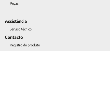
Peças
Assistência
Serviço técnico
Contacto
Registro do produto
Data de fabricação do meu aparelho
Assistência e aconselhamento
Sobre nós
Qualidade
Projects
Noticias
Contacto