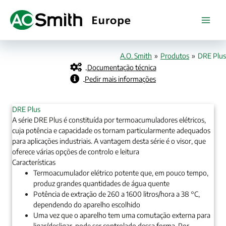
Skip
to
content
A.O. Smith
»
Produtos
»
DRE Plus
Documentação técnica
Pedir mais informações
DRE Plus
A série DRE Plus é constituída por termoacumuladores elétricos,
cuja potência e capacidade os tornam particularmente adequados
para aplicações industriais. A vantagem desta série é o visor, que
oferece várias opções de controlo e leitura
Características
Termoacumulador elétrico potente que, em pouco tempo,
produz grandes quantidades de água quente
Potência de extração de 260 a 1600 litros/hora a 38 °C,
dependendo do aparelho escolhido
Uma vez que o aparelho tem uma comutação externa para
ligar/desligar, pode ser controlado dessa forma. Por