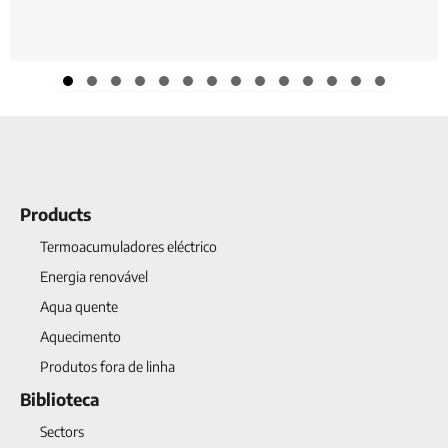
Slide group 1
Slide group 2
Slide group 3
Slide group 4
Slide group 5
Slide group 6
Slide group 7
Slide group 8
Slide group 9
Slide group 10
Slide group 11
Slide group 12
Slide group 13
Slide group 1
Products
Termoacumuladores eléctrico
Energia renovável
Aqua quente
Aquecimento
Produtos fora de linha
Biblioteca
Sectors