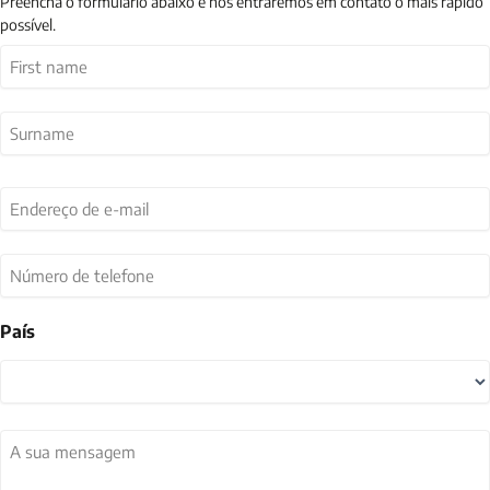
Preencha o formulário abaixo e nós entraremos em contato o mais rápido
possível.
Nome
(Obrigatório)
Primeiro
Último
Endereço
de
e-
mail
Número
(Obrigatório)
de
telefone
País
País
A
sua
mensagem
(Obrigatório)