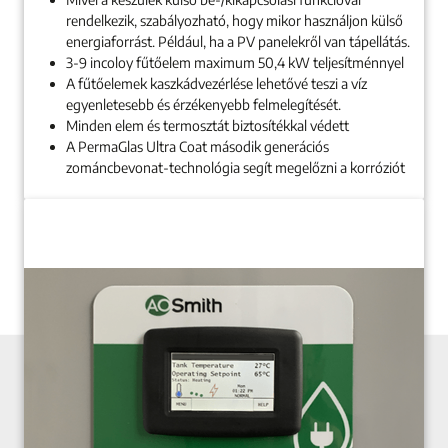
rendelkezik, szabályozható, hogy mikor használjon külső
energiaforrást. Például, ha a PV panelekről van tápellátás.
3-9 incoloy fűtőelem maximum 50,4 kW teljesítménnyel
A fűtőelemek kaszkádvezérlése lehetővé teszi a víz
egyenletesebb és érzékenyebb felmelegítését.
Minden elem és termosztát biztosítékkal védett
A PermaGlas Ultra Coat második generációs
zománcbevonat-technológia segít megelőzni a korróziót