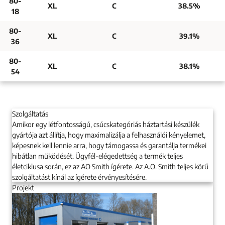
80-
XL
C
38.5%
18
80-
XL
C
39.1%
36
80-
XL
C
38.1%
54
Szolgáltatás
Amikor egy létfontosságú, csúcskategóriás háztartási készülék
gyártója azt állítja, hogy maximalizálja a felhasználói kényelemet,
képesnek kell lennie arra, hogy támogassa és garantálja termékei
hibátlan működését. Ügyfél-elégedettség a termék teljes
életciklusa során, ez az AO Smith ígérete. Az A.O. Smith teljes körű
szolgáltatást kínál az ígérete érvényesítésére.
Projekt