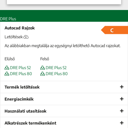
DRE Plus
Autocad Rajzok
C
Letöltések
Az alábbiakban megtalálja az egységnyi letölthető Autocad rajzokat.
Elülső
Felső
DRE Plus 52
DRE Plus 52
DRE Plus 80
DRE Plus 80
Termék letöltések
Energiacímkék
Használati utasítások
Alkatrészek termékenként