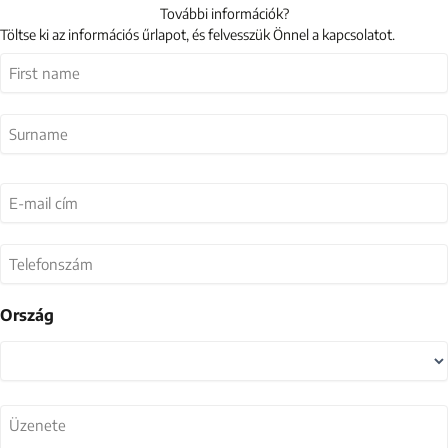
További információk?
Töltse ki az információs űrlapot, és felvesszük Önnel a kapcsolatot.
Név
(Kötelező)
Vezetéknév
Keresztnév
E-
mail
cím
(Kötelező)
Telefonszám
Ország
Ország
Üzenete
(Kötelező)