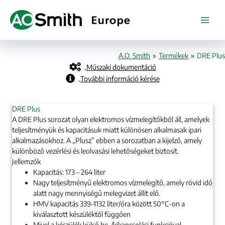
Skip
to
content
A.O. Smith
»
Termékek
»
DRE Plus
Műszaki dokumentáció
További információ kérése
DRE Plus
A DRE Plus sorozat olyan elektromos vízmelegítőkből áll, amelyek
teljesítményük és kapacitásuk miatt különösen alkalmasak ipari
alkalmazásokhoz. A „Plusz” ebben a sorozatban a kijelző, amely
különböző vezérlési és leolvasási lehetőségeket biztosít.
Jellemzők
Kapacitás: 173 – 264 liter
Nagy teljesítményű elektromos vízmelegítő, amely rövid idő
alatt nagy mennyiségű melegvizet állít elő.
HMV kapacitás 339–1132 liter/óra között 50°C-on a
kiválasztott készüléktől függően
Mivel a készülék külső be-/kikapcsolási funkcióval