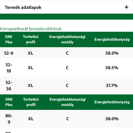
Termék adatlapok
Környezetbarát tervezési előírások
DRE
Terhelési
Energiahatékonysági
Energiahatékonyság
Plus
profil
osztály
52-9
XL
C
38.0%
52-
XL
C
38.5%
18
52-
XL
C
37.7%
36
DRE
Terhelési
Energiahatékonysági
Energiahatékonyság
Plus
profil
osztály
80-
XL
C
38.0%
9