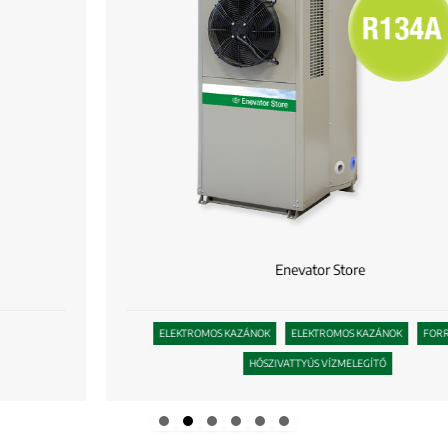
Enevator Store
ELEKTROMOS KAZÁNOK
ELEKTROMOS KAZÁNOK
FORRÓ VÍZ
HŐSZIVATTYÚS VÍZMELEGÍTŐ
Slide group 1
Slide group 2
Slide group 3
Slide group 4
Slide group 5
Slide group 6