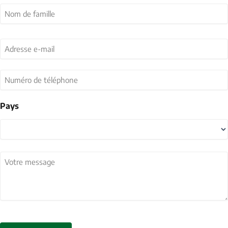
Prénom
Nom
Adresse
e-
mail
(Nécessaire)
Numéro
de
téléphone
Pays
Pays
Votre
message
(Nécessaire)