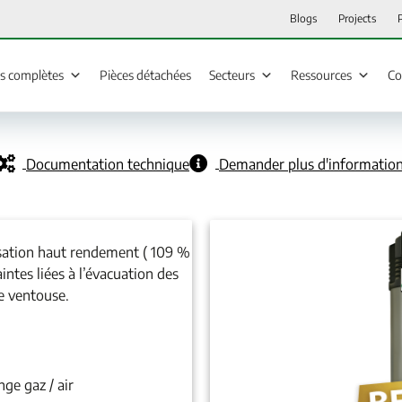
Blogs
Projects
ns complètes
Pièces détachées
Secteurs
Ressources
Co
Documentation technique
Demander plus d'informatio
sation haut rendement ( 109 %
intes liées à l’évacuation des
e ventouse.
e gaz / air