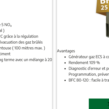
se 5 NO
x
l )
C grâce à la régulation
’évacuation des gaz brûlés
ntouse ( 100 mètres max. )
Avantages
timent
Générateur gaz ECS à 
ng terme avec un mélange à 20
Rendement 109 %
Diagnostic d’erreur et 
Programmation, prévent
BFC 80-120 : facile à tr