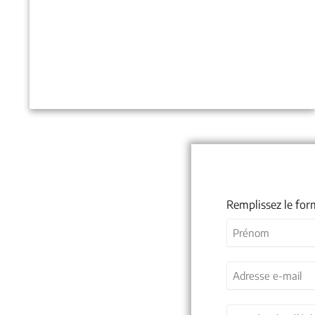
Remplissez le for
Nom
(Nécessaire)
Prénom
Adresse
e-
mail
(Nécessaire)
Numéro