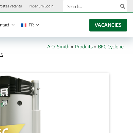
Rechercher:
Postes vacants
Imperium Login
VACANCIES
ntact
FR
A.O. Smith
»
Produits
»
BFC Cyclone
ns