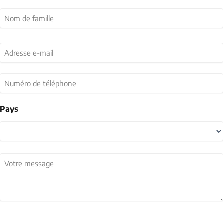
Prénom
Nom
Adresse
e-
mail
Numéro
(Nécessaire)
de
téléphone
Pays
Pays
Votre
message
(Nécessaire)