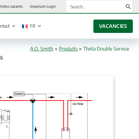
Rechercher:
Postes vacants
Imperium Login
VACANCIES
ntact
FR
A.O. Smith
»
Produits
»
Theta Double Service
ns