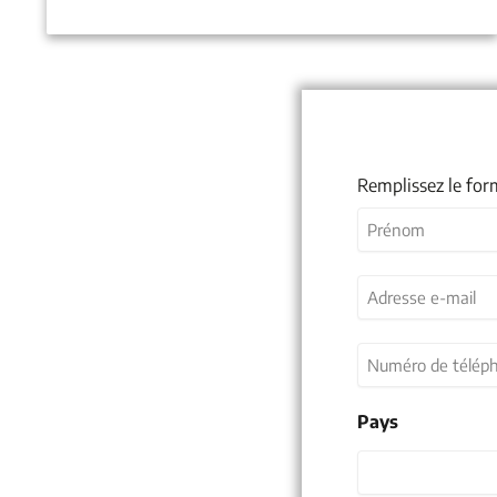
Remplissez le for
Nom
(Nécessaire)
Prénom
Adresse
e-
mail
(Nécessaire)
Numéro
de
téléphone
Pays