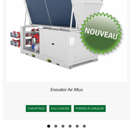
Enevator Air Altus
CHAUFFAGE
EAU CHAUDE
POMPES À CHALEUR
Slide group 1
Slide group 2
Slide group 3
Slide group 4
Slide group 5
Slide group 6