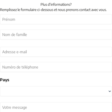
Plus d'informations?
Remplissez le formulaire ci-dessous et nous prenons contact avec vous.
Nom
(Nécessaire)
First
Last
Adresse
e-
mail
(Nécessaire)
Numéro
de
téléphone
Pays
Country
Votre
message
(Nécessaire)