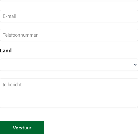
Achternaam
E-
mail
(Vereist)
Telefoonnummer
Land
Land
Je
bericht
(Vereist)
Verstuur