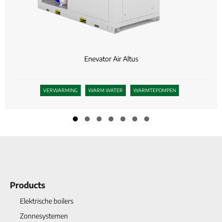
Enevator Air Altus
VERWARMING
WARM WATER
WARMTEPOMPEN
Slide group 1
Slide group 2
Slide group 3
Slide group 4
Slide group 5
Slide group 6
Slide group 7
Products
Elektrische boilers
Zonnesystemen