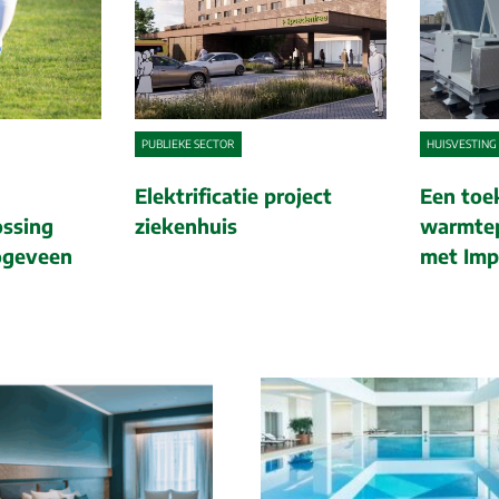
PUBLIEKE SECTOR
HUISVESTING
Elektrificatie project
Een toe
ssing
ziekenhuis
warmtep
ogeveen
met Imp