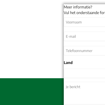
Meer informatie?
Vul het onderstaande for
Naam
(Vereist)
Voornaam
E-
mail
(Vereist)
Telefoonnummer
Land
Land
Je
bericht
(Vereist)