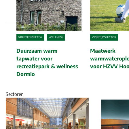
Previous
VRIJETIJDSSECTOR
WELLNESS
VRIJETIJDSSECTOR
um
Duurzaam warm
Maatwerk
tapwater voor
warmwateroplo
recreatiepark & wellness
voor HZVV Ho
Dormio
Sectoren