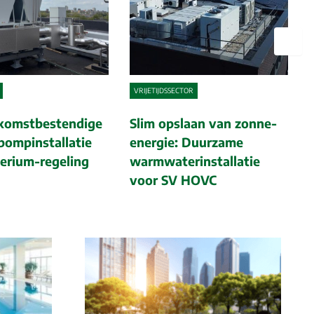
Nex
VRIJETIJDSSECTOR
komstbestendige
Slim opslaan van zonne-
ompinstallatie
energie: Duurzame
erium-regeling
warmwaterinstallatie
voor SV HOVC