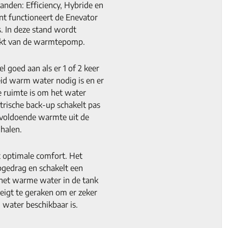
anden: Efficiency, Hybride en
ënt functioneert de Enevator
s. In deze stand wordt
kt van de warmtepomp.
l goed aan als er 1 of 2 keer
id warm water nodig is en er
e ruimte is om het water
rische back-up schakelt pas
 voldoende warmte uit de
halen.
t optimale comfort. Het
pgedrag en schakelt een
a het warme water in de tank
eigt te geraken om er zeker
m water beschikbaar is.