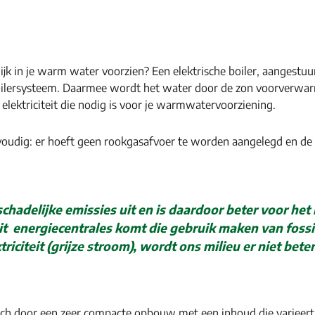
ijk in je warm water voorzien? Een elektrische boiler, aangestu
rsysteem. Daarmee wordt het water door de zon voorverwarmd e
elektriciteit die nodig is voor je warmwatervoorziening.
nvoudig: er hoeft geen rookgasafvoer te worden aangelegd en de
schadelijke emissies uit en is daardoor beter voor het 
it energiecentrales komt die gebruik maken van foss
triciteit (grijze stroom), wordt ons milieu er niet beter
ch door een zeer compacte opbouw met een inhoud die varieert van