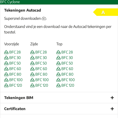
BFC Cyclone
Tekeningen Autocad
A
Supersnel downloaden
Onderstaand vind je een download naar de Autocad tekeningen per
toestel.
Voorzijde
Zijde
Top
BFC 28
BFC 28
BFC 28
BFC 30
BFC 30
BFC 30
BFC 50
BFC 50
BFC 50
BFC 60
BFC 60
BFC 60
BFC 80
BFC 80
BFC 80
BFC 100
BFC 100
BFC 100
BFC 120
BFC 120
BFC 120
Tekeningen BIM
Certificaten