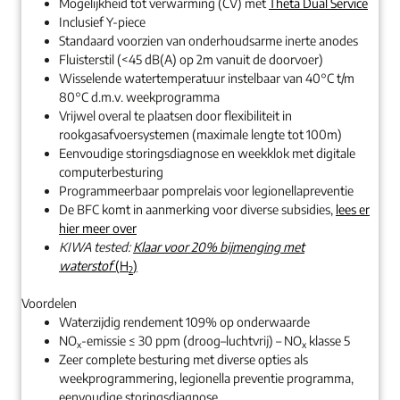
Mogelijkheid tot verwarming (CV) met
Theta Dual Service
Inclusief Y-piece
Standaard voorzien van onderhoudsarme inerte anodes
Fluisterstil (<45 dB(A) op 2m vanuit de doorvoer)
Wisselende watertemperatuur instelbaar van 40°C t/m
80°C d.m.v. weekprogramma
Vrijwel overal te plaatsen door flexibiliteit in
rookgasafvoersystemen (maximale lengte tot 100m)
Eenvoudige storingsdiagnose en weekklok met digitale
computerbesturing
Programmeerbaar pomprelais voor legionellapreventie
De BFC komt in aanmerking voor diverse subsidies,
lees er
hier meer over
KIWA tested:
Klaar voor 20% bijmenging met
waterstof
(H
)
2
Voordelen
Waterzijdig rendement 109% op onderwaarde
NO
-emissie ≤ 30 ppm (droog–luchtvrij) – NO
klasse 5
x
x
Zeer complete besturing met diverse opties als
weekprogrammering, legionella preventie programma,
eenvoudige storingsdiagnose