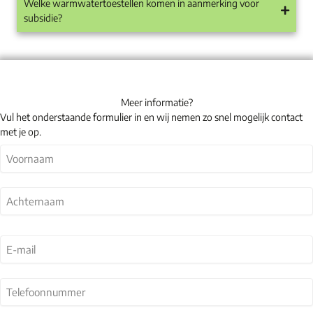
Welke warmwatertoestellen komen in aanmerking voor
subsidie?
Meer informatie?
Vul het onderstaande formulier in en wij nemen zo snel mogelijk contact
met je op.
Naam
(Vereist)
Voornaam
Achternaam
E-
mail
(Vereist)
Telefoonnummer