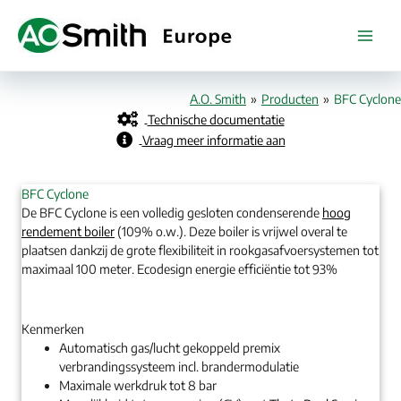
Ga
naar
de
inhoud
A.O. Smith
»
Producten
»
BFC Cyclone
Technische documentatie
Vraag meer informatie aan
BFC Cyclone
De BFC Cyclone is een volledig gesloten condenserende
hoog
rendement boiler
(109% o.w.). Deze boiler is vrijwel overal te
plaatsen dankzij de grote flexibiliteit in rookgasafvoersystemen tot
maximaal 100 meter. Ecodesign energie efficiëntie tot 93%
Kenmerken
Automatisch gas/lucht gekoppeld premix
verbrandingssysteem incl. brandermodulatie
Maximale werkdruk tot 8 bar