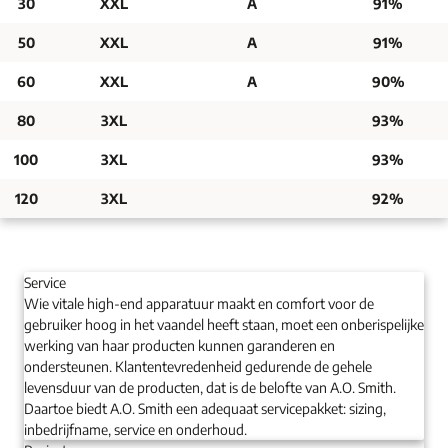
30
XXL
A
91%
50
XXL
A
91%
60
XXL
A
90%
80
3XL
93%
100
3XL
93%
120
3XL
92%
Service
Wie vitale high-end apparatuur maakt en comfort voor de
gebruiker hoog in het vaandel heeft staan, moet een onberispelijke
werking van haar producten kunnen garanderen en
ondersteunen. Klantentevredenheid gedurende de gehele
levensduur van de producten, dat is de belofte van A.O. Smith.
Daartoe biedt A.O. Smith een adequaat servicepakket: sizing,
inbedrijfname, service en onderhoud.