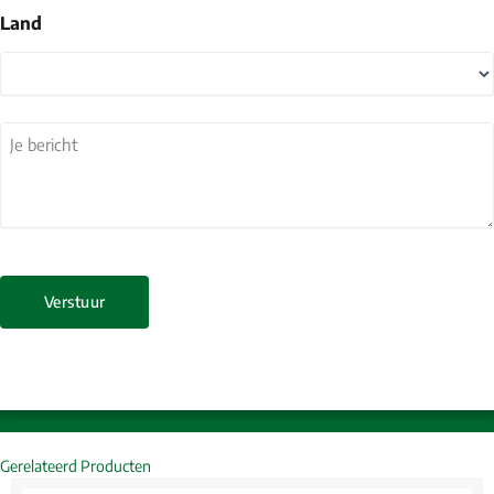
Land
Land
Je
bericht
(Vereist)
Gerelateerd Producten