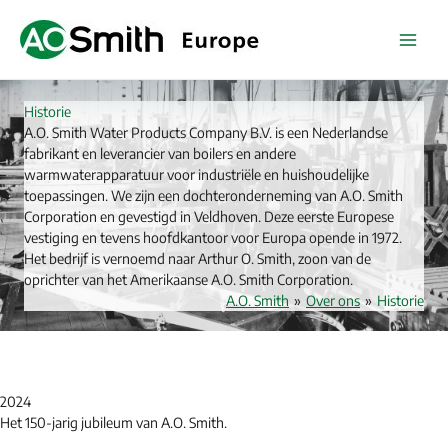
Ga
naar
de
inhoud
Historie
A.O. Smith Water Products Company B.V. is een Nederlandse
fabrikant en leverancier van boilers en andere
warmwaterapparatuur voor industriële en huishoudelijke
toepassingen. We zijn een dochteronderneming van A.O. Smith
Corporation en gevestigd in Veldhoven. Deze eerste Europese
vestiging en tevens hoofdkantoor voor Europa opende in 1972.
Het bedrijf is vernoemd naar Arthur O. Smith, zoon van de
oprichter van het Amerikaanse A.O. Smith Corporation.
A.O. Smith
»
Over ons
»
Historie
2024
Het 150-jarig jubileum van A.O. Smith.