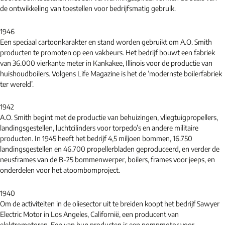
de ontwikkeling van toestellen voor bedrijfsmatig gebruik.
1946
Een speciaal cartoonkarakter en stand worden gebruikt om A.O. Smith
producten te promoten op een vakbeurs. Het bedrijf bouwt een fabriek
van 36.000 vierkante meter in Kankakee, Illinois voor de productie van
huishoudboilers. Volgens Life Magazine is het de ‘modernste boilerfabriek
ter wereld’.
1942
A.O. Smith begint met de productie van behuizingen, vliegtuigpropellers,
landingsgestellen, luchtcilinders voor torpedo’s en andere militaire
producten. In 1945 heeft het bedrijf 4,5 miljoen bommen, 16.750
landingsgestellen en 46.700 propellerbladen geproduceerd, en verder de
neusframes van de B-25 bommenwerper, boilers, frames voor jeeps, en
onderdelen voor het atoombomproject.
1940
Om de activiteiten in de oliesector uit te breiden koopt het bedrijf Sawyer
Electric Motor in Los Angeles, Californië, een producent van
elektromotoren. Een van hun producten is een pompmotor voor