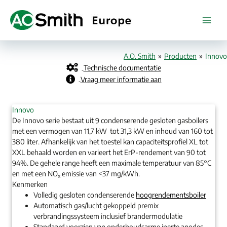
Ga
naar
de
inhoud
A.O. Smith
»
Producten
»
Innovo
Technische documentatie
Vraag meer informatie aan
Innovo
De Innovo serie bestaat uit 9 condenserende gesloten gasboilers
met een vermogen van 11,7 kW tot 31,3 kW en inhoud van 160 tot
380 liter. Afhankelijk van het toestel kan capaciteitsprofiel XL tot
XXL behaald worden en varieert het ErP-rendement van 90 tot
94%. De gehele range heeft een maximale temperatuur van 85°C
en met een NO
emissie van <37 mg/kWh.
x
Kenmerken
Volledig gesloten condenserende
hoogrendementsboiler
Automatisch gas/lucht gekoppeld premix
verbrandingssysteem inclusief brandermodulatie
Standaard voorzien van onderhoudsarme inerte anodes