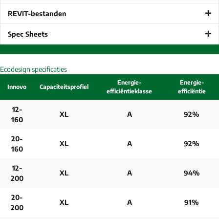
REVIT-bestanden
Spec Sheets
Ecodesign specificaties
Energie-
Energie-
Innovo
Capaciteitsprofiel
efficiëntieklasse
efficiëntie
12-
XL
A
92%
160
20-
XL
A
92%
160
12-
XL
A
94%
200
20-
XL
A
91%
200