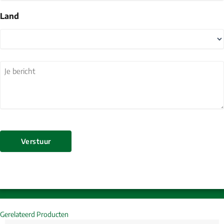
Land
Land
Je
bericht
(Vereist)
Verstuur
Gerelateerd Producten