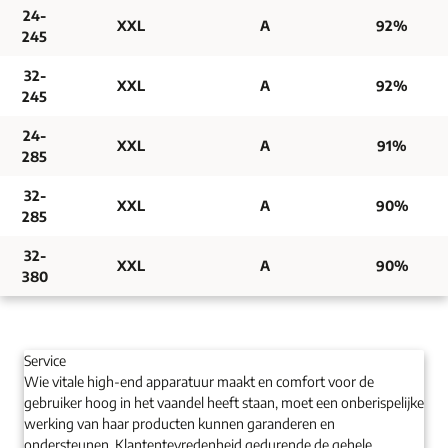
24-
XXL
A
92%
245
32-
XXL
A
92%
245
24-
XXL
A
91%
285
32-
XXL
A
90%
285
32-
XXL
A
90%
380
Service
Wie vitale high-end apparatuur maakt en comfort voor de
gebruiker hoog in het vaandel heeft staan, moet een onberispelijke
werking van haar producten kunnen garanderen en
ondersteunen. Klantentevredenheid gedurende de gehele