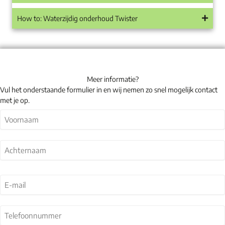
How to: Waterzijdig onderhoud Twister
Meer informatie?
Vul het onderstaande formulier in en wij nemen zo snel mogelijk contact
met je op.
Naam
(Vereist)
Voornaam
Achternaam
E-
mail
(Vereist)
Telefoonnummer