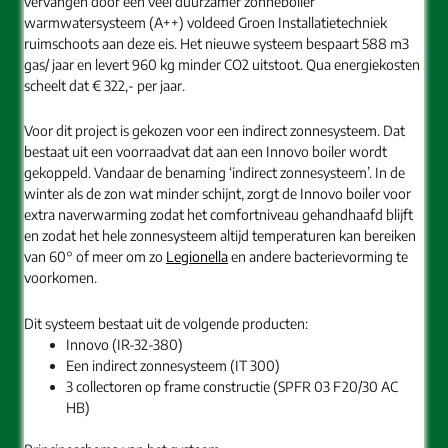
vervangen door een veel duurzamer zonneboiler
warmwatersysteem (A++) voldeed Groen Installatietechniek
ruimschoots aan deze eis. Het nieuwe systeem bespaart 588 m3
gas/ jaar en levert 960 kg minder CO2 uitstoot. Qua energiekosten
scheelt dat € 322,- per jaar.
Voor dit project is gekozen voor een indirect zonnesysteem. Dat
bestaat uit een voorraadvat dat aan een Innovo boiler wordt
gekoppeld. Vandaar de benaming ‘indirect zonnesysteem’. In de
winter als de zon wat minder schijnt, zorgt de Innovo boiler voor
extra naverwarming zodat het comfortniveau gehandhaafd blijft
en zodat het hele zonnesysteem altijd temperaturen kan bereiken
van 60° of meer om zo
Legionella
en andere bacterievorming te
voorkomen.
Dit systeem bestaat uit de volgende producten:
Innovo (IR-32-380)
Een indirect zonnesysteem (IT 300)
3 collectoren op frame constructie (SPFR 03 F20/30 AC
HB)