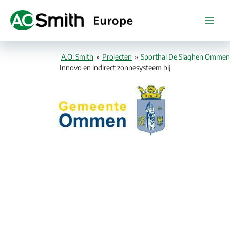
Ga
naar
de
inhoud
A.O. Smith
»
Projecten
»
Sporthal De Slaghen Ommen
Innovo en indirect zonnesysteem bij