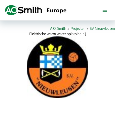
Ga
naar
de
inhoud
A.O. Smith
»
Projecten
»
SV Nieuwleusen
Elektrische warm water oplossing bij