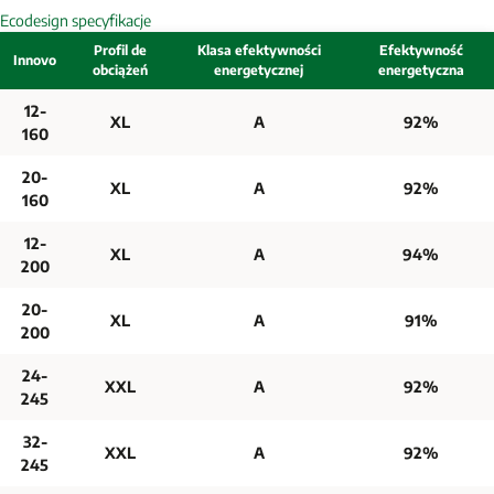
Ecodesign specyfikacje
Profil de
Klasa efektywności
Efektywność
Innovo
obciążeń
energetycznej
energetyczna
12-
XL
A
92%
160
20-
XL
A
92%
160
12-
XL
A
94%
200
20-
XL
A
91%
200
24-
XXL
A
92%
245
32-
XXL
A
92%
245