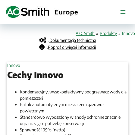
Przejdź
do
treści
A.O. Smith
»
Produkty
»
Innovo
Dokumentacja techniczna
Poproś o więcej informacji
Innovo
Cechy Innovo
Kondensacyjny, wysokoefektywny podgrzewacz wody dla
pomieszczeń
Palink z automatycznym mieszaczem gazowo-
powietrznym
Standardowo wyposażony w anody ochronne znacznie
ograniczające potrzebę konserwacji
Sprawność 109% (netto)