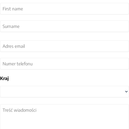
Nazwa
(wymagane)
Imię
Nazwisko
Adres
email
(wymagane)
Numer
telefonu
Kraj
Kraj
Treść
wiadomości
(wymagane)