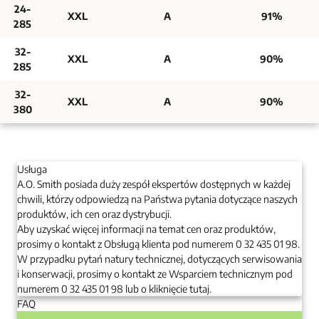
24-
XXL
A
91%
285
32-
XXL
A
90%
285
32-
XXL
A
90%
380
Usługa
A.O. Smith posiada duży zespół ekspertów dostępnych w każdej
chwili, którzy odpowiedzą na Państwa pytania dotyczące naszych
produktów, ich cen oraz dystrybucji.
Aby uzyskać więcej informacji na temat cen oraz produktów,
prosimy o kontakt z Obsługą klienta pod numerem 0 32 435 01 98.
W przypadku pytań natury technicznej, dotyczących serwisowania
i konserwacji, prosimy o kontakt ze Wsparciem technicznym pod
numerem 0 32 435 01 98 lub o kliknięcie tutaj.
FAQ