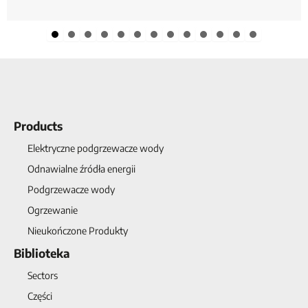
Slide group 1
Slide group 2
Slide group 3
Slide group 4
Slide group 5
Slide group 6
Slide group 7
Slide group 8
Slide group 9
Slide group 10
Slide group 11
Slide group 12
Slide group 13
Products
Elektryczne podgrzewacze wody
Odnawialne źródła energii
Podgrzewacze wody
Ogrzewanie
Nieukończone Produkty
Biblioteka
Sectors
Części