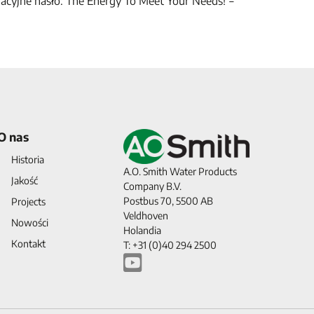
racyjne hasło: The Energy To Meet Your Needs! =
O nas
Historia
A.O. Smith Water Products
Jakość
Company B.V.
Postbus 70, 5500 AB
Projects
Veldhoven
Nowości
Holandia
Kontakt
T: +31 (0)40 294 2500