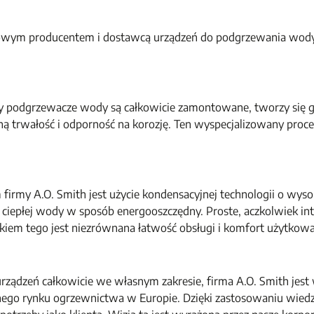
owym producentem i dostawcą urządzeń do podgrzewania wody. 
dy podgrzewacze wody są całkowicie zamontowane, tworzy się g
ną trwałość i odporność na korozję. Ten wyspecjalizowany proc
firmy A.O. Smith jest użycie kondensacyjnej technologii o wyso
 ciepłej wody w sposób energooszczędny. Proste, aczkolwiek in
kiem tego jest niezrównana łatwość obsługi i komfort użytkowa
urządzeń całkowicie we własnym zakresie, firma A.O. Smith jes
go rynku ogrzewnictwa w Europie. Dzięki zastosowaniu wiedzy,