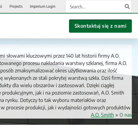
Search
ci
Projects
Imperium Login
for:
Skontaktuj się z nami
mi słowami kluczowymi przez 140 lat historii firmy A.O.
towanego procesu nakładania warstwy szklanej, firma A.O.
i sposób zmaksymalizować okres użytkowania oraz ilość
wykonanych ze stali pokrytej warstwą szkła. Dziś firma
ukty dla wielu obszarów i zastosowań. Dzięki ciągłej
 produkcyjnym, jak i na poziomie zastosowań, A.O. Smith
 na rynku. Dotyczy to tak wyboru materiałów oraz
procesie produkcji, jak i wydajności gotowych produktów.
A.O. Smith
»
O nas