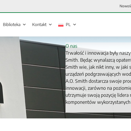
Nowoś
Biblioteka
Kontakt
PL
O nas
Trwałość i innowacja były naszy
Smith. Będąc wynalazcą opaten
Smith wie, jak nikt inny, w jak
urządzeń podgrzewających wodę 
A.O. Smith dostarcza swoje prod
innowacji, zarówno na poziomie
utrzymuje swoją pozycję lidera
komponentów wykorzystanych w 