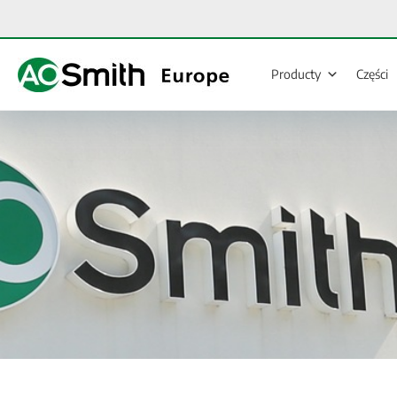
Przejdź
do
treści
Producty
Części