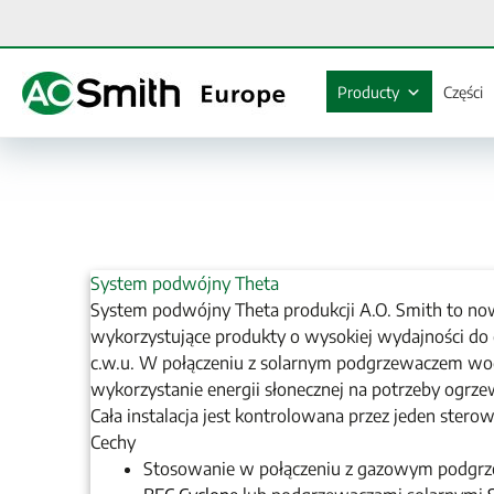
Przejdź
do
treści
Producty
Części
System podwójny Theta
System podwójny Theta produkcji A.O. Smith to n
wykorzystujące produkty o wysokiej wydajności do
c.w.u. W połączeniu z solarnym podgrzewaczem wo
wykorzystanie energii słonecznej na potrzeby ogrze
Cała instalacja jest kontrolowana przez jeden sterow
Cechy
Stosowanie w połączeniu z gazowym podgr