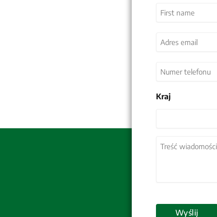
Nazwa
(wymagane)
Imię
Adres
email
(wymagane)
Numer
telefonu
Kraj
Kraj
Treść
wiadomości
(wymagane)