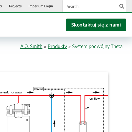
Search
ci
Projects
Imperium Login
for:
Skontaktuj się z nami
A.O. Smith
»
Produkty
»
System podwójny Theta