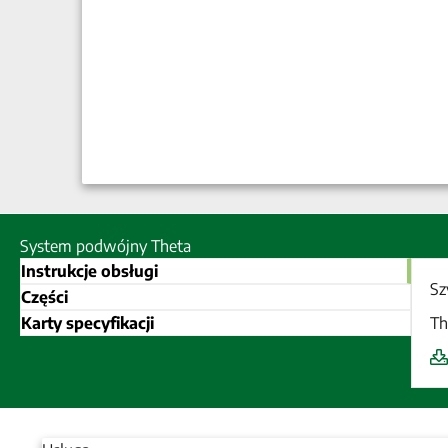
System podwójny Theta
Instrukcje obsługi
Sz
Części
Karty specyfikacji
Th