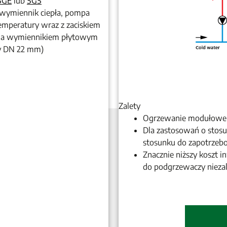
SGE
lub
SGS
 wymiennik ciepła, pompa
 temperatury wraz z zaciskiem
m a wymiennikiem płytowym
ry DN 22 mm)
Zalety
Ogrzewanie modułowe w
Dla zastosowań o sto
stosunku do zapotrzebo
Znacznie niższy koszt i
do podgrzewaczy nieza