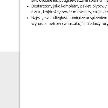
BFC Cyclone
lub podgrzewaczami solarnymi
Dostarczony jako kompletny pakiet; płytowy
c.w.u., trójdrożny zawór mieszający, czujnik
Największa odległość pomiędzy urządzenie
wynosi 5 metrów (w instalacji o średnicy ru