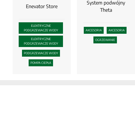
System podwójny
Enevator Store
Theta
ELEKTRYCZNE
PODGRZEWACZE WODY
AKCESORIA
AKCESORIA
ELEKTRYCZNE
OGRZEWANIE
PODGRZEWACZE WODY
PODGRZEWACZE WODY
POMPA CIEPŁA
Products
Biblioteka
Elektryczne podgrzewacze
Sectors
wody
Części