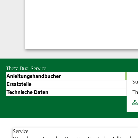
Theta Dual Service
Anleitungshandbucher
Su
Ersatzteile
Technische Daten
Th
Service