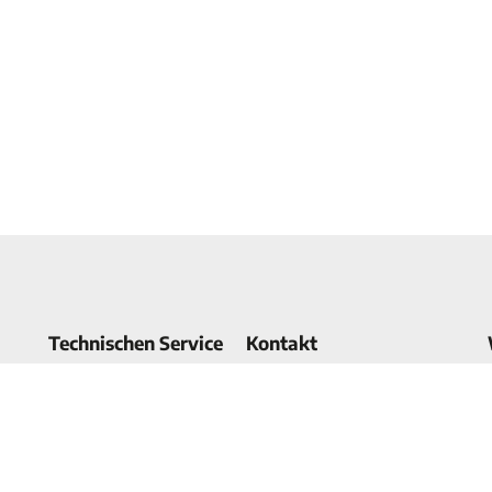
Technischen Service
Kontakt
Technische Unterstützung
Ihr Produkt registrieren
Herstellungsdatum
meines Gerätes
Regional