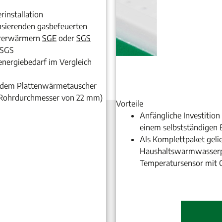
installation
sierenden gasbefeuerten
ererwärmern
SGE
oder
SGS
 SGS
nergiebedarf im Vergleich
 dem Plattenwärmetauscher
m Rohrdurchmesser von 22 mm)
Vorteile
Anfängliche Investition
einem selbstständigen B
Als Komplettpaket geli
Haushaltswarmwasserp
Temperatursensor mit C