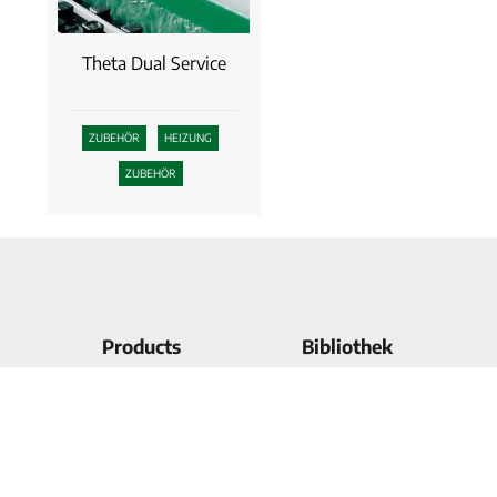
Theta Dual Service
ZUBEHÖR
HEIZUNG
ZUBEHÖR
Products
Bibliothek
Elektrischer
Sectors
Wassererwärmer
Ersatzteile
Erneuerbare Energien
Fördermöglichkeiten
Wassererwärmer