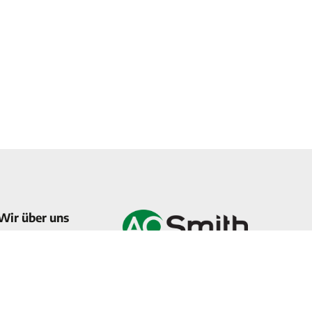
Wir über uns
Qualität
A.O. Smith Water Products
Projects
Company B.V.
Postbus 70, 5500 AB
Neuigkeiten
Veldhoven
Kontakt
die Niederlande