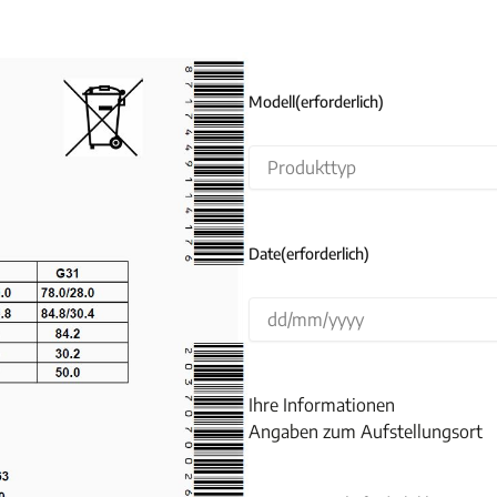
Modell
(erforderlich)
Date
(erforderlich)
TT
Schrägstrich
MM
Ihre Informationen
Schrägstrich
Angaben zum Aufstellungsort
JJJJ