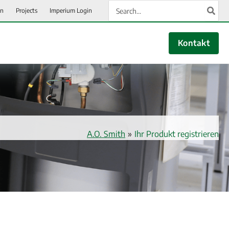
Search
en
Projects
Imperium Login
for:
Kontakt
A.O. Smith
»
Ihr Produkt registrieren