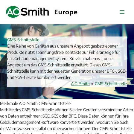
Zum
Inhalt
springen
GMS-Schnittstelle
Eine Reihe von Geräten aus unserem Angebot gasbetriebener
Produkte nutzt spannungsfreie Kontakte zur Fehleranzeige für
das Gebäudemanagementsystem. Kürzlich haben wir unser
Angebot um das GMS-Schnittstelle erweitert. Dieses GMS-
Schnittstelle kann mit der neuesten Generation unserer BFC-, SGE-
und SGS-Geräte kombiniert werden.
A.O. Smith
»
GMS-Schnittstelle
Merkmale A.O. Smith GMS-Schnittstelle
Mithilfe des GMS-Schnittstelle können Sie den Geräten verschiedene Arten
von Daten entnehmen: SGE, SGS oder BFC. Diese Daten können für Ihre
Gebäudemanagement-software konvertiert werden, wodurch Sie auch
die Warmwasser-installation überwachen können. Der GMS-Schnittstelle