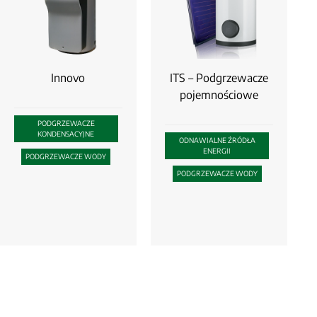
Innovo
ITS – Podgrzewacze
pojemnościowe
PODGRZEWACZE
KONDENSACYJNE
ODNAWIALNE ŹRÓDŁA
ENERGII
PODGRZEWACZE WODY
PODGRZEWACZE WODY