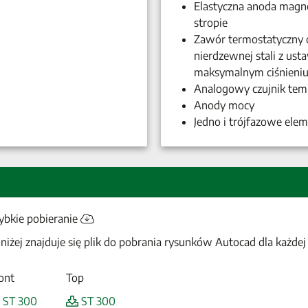
Elastyczna anoda magne
stropie
Zawór termostatyczny 
nierdzewnej stali z us
maksymalnym ciśnieniu
Analogowy czujnik tem
Anody mocy
Jedno i trójfazowe elem
ybkie pobieranie
niżej znajduje się plik do pobrania rysunków Autocad dla każdej 
ont
Top
ST 300
ST 300