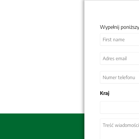
Wypełnij poniższy
Nazwa
(wymagane)
Imię
Adres
email
(wymagane)
Numer
telefonu
Kraj
Kraj
Treść
wiadomości
(wymagane)