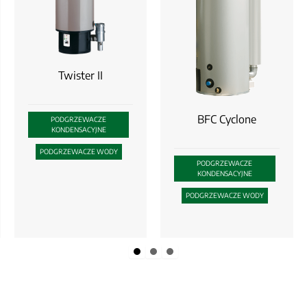
Twister II
BFC Cyclone
PODGRZEWACZE
KONDENSACYJNE
PODGRZEWACZE WODY
PODGRZEWACZE
KONDENSACYJNE
PODGRZEWACZE WODY
Slide group 1
Slide group 2
Slide group 3