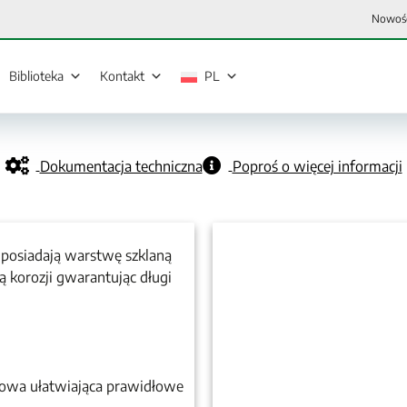
Nowoś
Biblioteka
Kontakt
PL
Dokumentacja techniczna
Poproś o więcej informacji
 posiadają warstwę szklaną
ą korozji gwarantując długi
iowa ułatwiająca prawidłowe