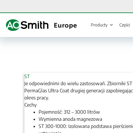
Przejdź
do
treści
Producty
Części
ST
Je odpowiednimi do wielu zastosowań. Zbiorniki ST
PermaGlas Ultra Coat drugiej generacji zapobiegając
okres pracy.
Cechy
Pojemność: 312 – 3000 litrów
Wymienna anoda magnezowa
ST 300-1000: Izolowana podstawa pierścien