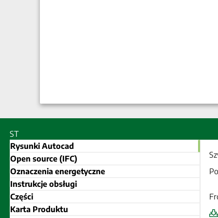
ST
Rysunki Autocad
Sz
Open source (IFC)
Oznaczenia energetyczne
Po
Instrukcje obsługi
Części
Fr
Karta Produktu