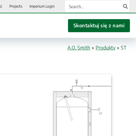
Search
ci
Projects
Imperium Login
for:
Skontaktuj się z nami
A.O. Smith
»
Produkty
»
ST