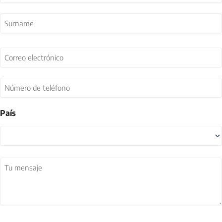
Nombre
Apellidos
Correo
electrónico
(Obligatorio)
Número
de
teléfono
País
País
Tu
mensaje
(Obligatorio)