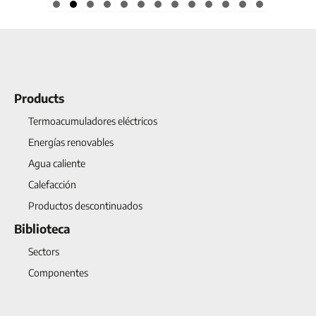
Slide group 1
Slide group 2
Slide group 3
Slide group 4
Slide group 5
Slide group 6
Slide group 7
Slide group 8
Slide group 9
Slide group 10
Slide group 11
Slide group 12
Slide group 13
Products
Termoacumuladores eléctricos
Energías renovables
Agua caliente
Calefacción
Productos descontinuados
Biblioteca
Sectors
Componentes