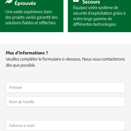
Secours
Éprouvée
Équipez votre système de
Une vaste expérience dans
sécurité d'exploitation grâce à
des projets variés garantit des
notre large gamme de
solutions fiables et réfléchies.
différentes technologies.
Plus d’informations ?
Veuillez compléter le formulaire ci-dessous. Nous vous contacterons
dès que possible.
Nom
(Nécessaire)
First
Last