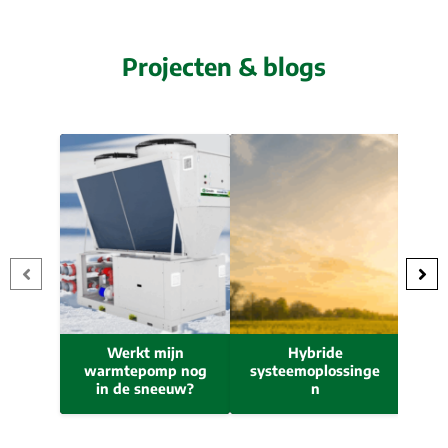
Projecten & blogs
Werkt mijn
Hybride
Dr
warmtepomp nog
systeemoplossinge
in de sneeuw?
n
co
ho