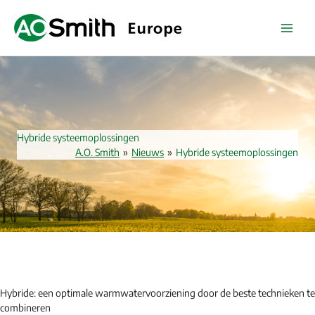
Spring
naar
de
inhoud
Hybride systeemoplossingen
A.O. Smith
»
Nieuws
»
Hybride systeemoplossingen
Hybride: een optimale warmwatervoorziening door de beste technieken te
combineren