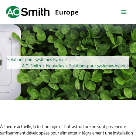
Skip
to
content
Solutions pour systèmes hybride
A.O. Smith
»
Nouvelles
»
Solutions pour systèmes hybride
À l’heure actuelle, la technologie et l’infrastructure ne sont pas encore
suffisamment développées pour alimenter intégralement une installation