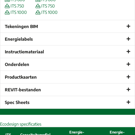
ITS 750
ITS 750
ITS 1000
ITS 1000
Tekeningen BIM
Energielabels
Instructiemateriaal
Onderdelen
Productkaarten
REVIT-bestanden
Spec Sheets
Ecodesign specificaties
Energie-
Energie-
ITS
Capaciteitsprofiel