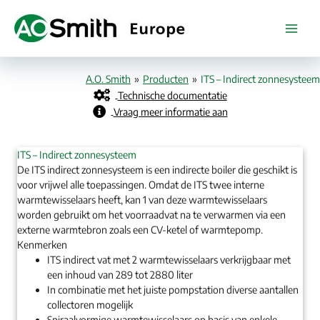
Spring
naar
de
inhoud
A.O. Smith
»
Producten
»
ITS – Indirect zonnesysteem
Technische documentatie
Vraag meer informatie aan
ITS – Indirect zonnesysteem
De ITS indirect zonnesysteem is een indirecte boiler die geschikt is
voor vrijwel alle toepassingen. Omdat de ITS twee interne
warmtewisselaars heeft, kan 1 van deze warmtewisselaars
worden gebruikt om het voorraadvat na te verwarmen via een
externe warmtebron zoals een CV-ketel of warmtepomp.
Kenmerken
ITS indirect vat met 2 warmtewisselaars verkrijgbaar met
een inhoud van 289 tot 2880 liter
In combinatie met het juiste pompstation diverse aantallen
collectoren mogelijk
Spiraalvormige warmtewisselaars op basis van enkele