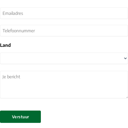
Last
Emailadres
(Vereist)
Telefoonnummer
Land
Land
Je
bericht
(Vereist)
Verstuur