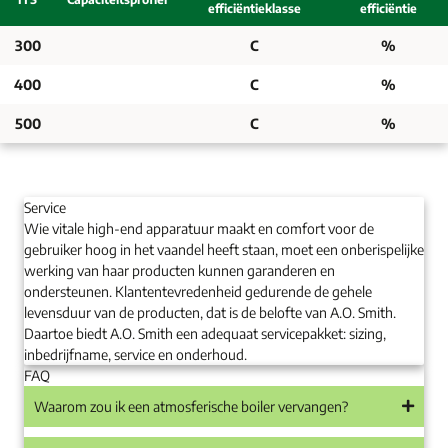
efficiëntieklasse
efficiëntie
300
C
%
400
C
%
500
C
%
Service
Wie vitale high-end apparatuur maakt en comfort voor de
gebruiker hoog in het vaandel heeft staan, moet een onberispelijke
werking van haar producten kunnen garanderen en
ondersteunen. Klantentevredenheid gedurende de gehele
levensduur van de producten, dat is de belofte van A.O. Smith.
Daartoe biedt A.O. Smith een adequaat servicepakket: sizing,
inbedrijfname, service en onderhoud.
FAQ
Waarom zou ik een atmosferische boiler vervangen?