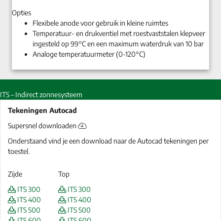
Opties
Flexibele anode voor gebruik in kleine ruimtes
Temperatuur- en drukventiel met roestvaststalen klepveer
ingesteld op 99°C en een maximum waterdruk van 10 bar
Analoge temperatuurmeter (0-120°C)
ITS – Indirect zonnesysteem
Tekeningen Autocad
Supersnel downloaden
Onderstaand vind je een download naar de Autocad tekeningen per
toestel.
Zijde
Top
ITS 300
ITS 300
ITS 400
ITS 400
ITS 500
ITS 500
ITS 600
ITS 600