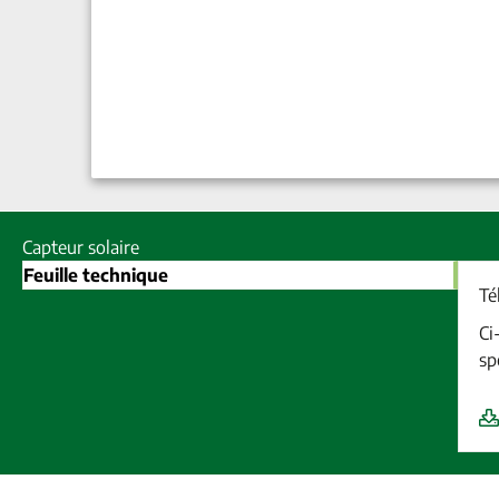
Capteur solaire
Feuille technique
Té
Ci
sp