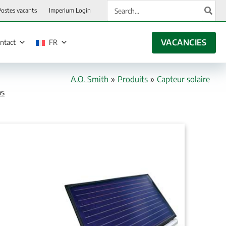
Rechercher:
Postes vacants
Imperium Login
VACANCIES
ntact
FR
A.O. Smith
»
Produits
»
Capteur solaire
ns