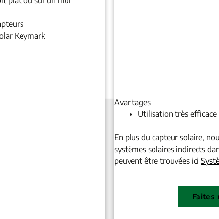
it plat ou sur un mur
apteurs
Solar Keymark
Avantages
Utilisation très efficace
En plus du capteur solaire, no
systèmes solaires indirects da
peuvent être trouvées ici
Systè
Faites