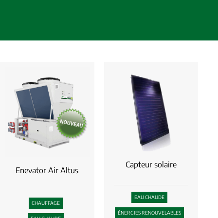
Capteur solaire
Enevator Air Altus
EAU CHAUDE
CHAUFFAGE
ÉNERGIES RENOUVELABLES