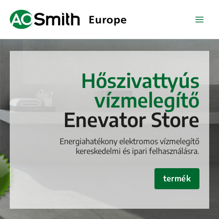
Skip
to
content
Hőszivattyús
vízmelegítő
Enevator Store
Energiahatékony elektromos vízmelegítő
kereskedelmi és ipari felhasználásra.
termék