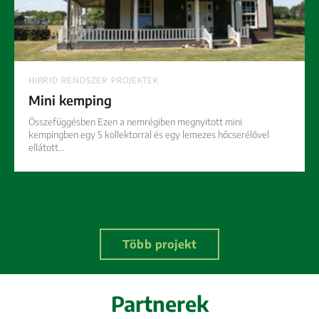
HIBRID RENDSZER PROJEKTEK
Mini kemping
Összefüggésben Ezen a nemrégiben megnyitott mini
kempingben egy 5 kollektorral és egy lemezes hőcserélővel
ellátott…
Több projekt
Partnerek