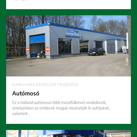
NAPELEMES RENDSZER PROJEKTEK
Autómosó
Ez a holland autómosó több mosófülkével rendelkezik,
amelyekben az emberek maguk moshatják le autójukat,
valamint…