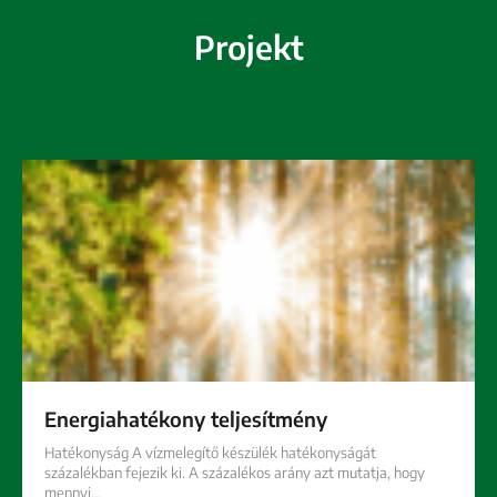
Projekt
Energiahatékony teljesítmény
Hatékonyság A vízmelegítő készülék hatékonyságát
százalékban fejezik ki. A százalékos arány azt mutatja, hogy
mennyi…