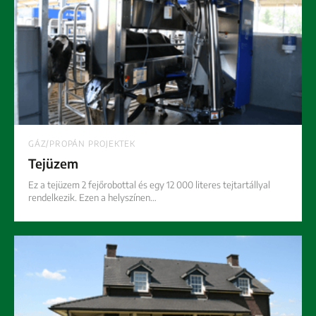
GÁZ/PROPÁN PROJEKTEK
Tejüzem
Ez a tejüzem 2 fejőrobottal és egy 12 000 literes tejtartállyal
rendelkezik. Ezen a helyszínen…