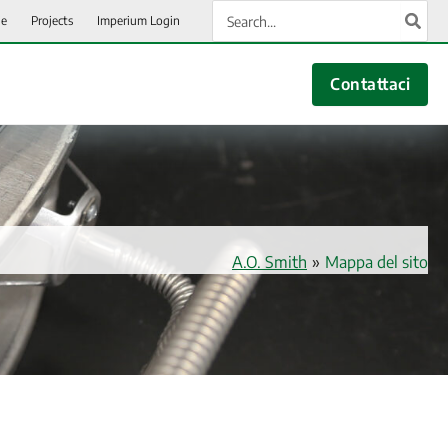
Ricerca
ie
Projects
Imperium Login
per:
Contattaci
A.O. Smith
»
Mappa del sito