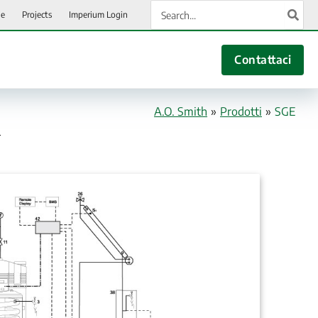
Ricerca
ie
Projects
Imperium Login
per:
Contattaci
A.O. Smith
»
Prodotti
»
SGE
i