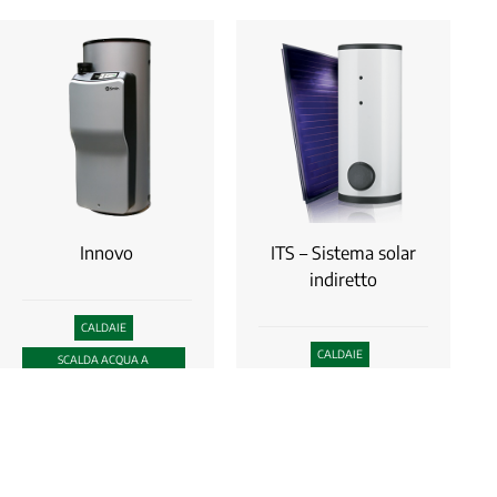
Innovo
ITS – Sistema solar
indiretto
CALDAIE
CALDAIE
SCALDA ACQUA A
CONDENSAZIONE
ENERGIE RINNOVABILI