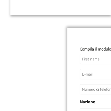
Compila il modulo
Nome
(Obbligatorio)
Nome
E-
mail
(Obbligatorio)
Numero
di
telefono
Nazione