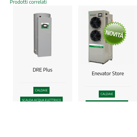
Prodotti correlati
DRE Plus
Enevator Store
CALDAIE
CALDAIE
SCALDA ACQUA ELETTRICO
SCALDA ACQUA ELETTRICO
POMPA DI CALORE
SCALDA ACQUA ELETTRICO