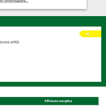
ri informazioni…
A
ascuna unità.
Efficienza energitica