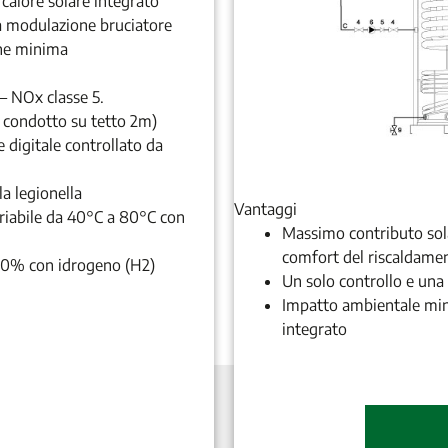
alore solare integrato
a modulazione bruciatore
ne minima
– NOx classe 5.
 condotto su tetto 2m)
e digitale controllato da
la legionella
Vantaggi
riabile da 40°C a 80°C con
Massimo contributo solar
comfort del riscaldamen
 20% con idrogeno (H2)
Un solo controllo e una s
Impatto ambientale mini
integrato