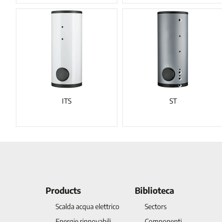
ITS
ST
Products
Biblioteca
Scalda acqua elettrico
Sectors
Energie rinnovabili
Componenti