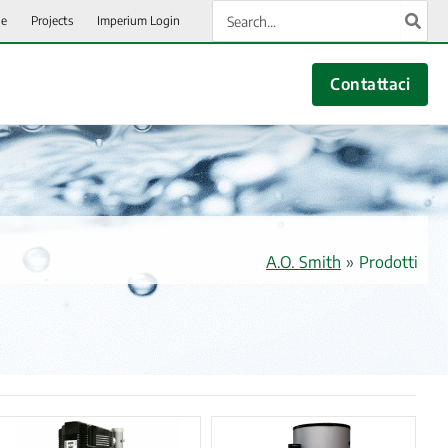
Ricerca
ie
Projects
Imperium Login
per:
Contattaci
A.O. Smith
»
Prodotti