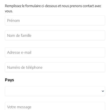
Remplissez le formulaire ci-dessous et nous prenons contact avec
vous.
Nom
(Nécessaire)
First
Last
Adresse
e-
mail
(Nécessaire)
Numéro
de
téléphone
Pays
Country
Votre
message
(Nécessaire)