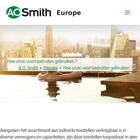
Spring
naar
de
inhoud
Hoe onze voorraadvaten gebruiken ?
A.O. Smith
»
Nieuws
»
Hoe onze voorraadvaten gebruiken ?
Aangezien het assortiment aan indirecte toestellen verkrijgbaar is in
diverse vermogens en capaciteiten, zijn deze toestellen toepasbaar in zeer