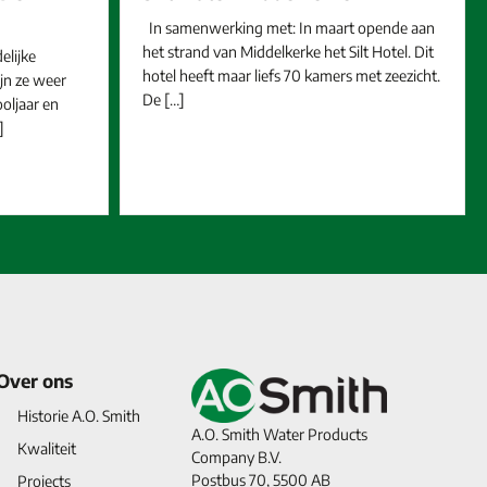
In samenwerking met: In maart opende aan
het strand van Middelkerke het Silt Hotel. Dit
elijke
hotel heeft maar liefs 70 kamers met zeezicht.
jn ze weer
De […]
oljaar en
]
Over ons
Historie A.O. Smith
A.O. Smith Water Products
Kwaliteit
Company B.V.
Postbus 70, 5500 AB
Projects