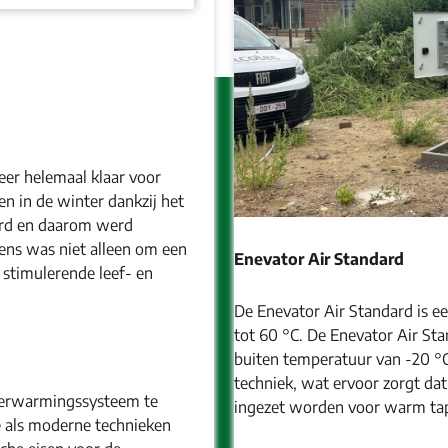
weer helemaal klaar voor
en in de winter dankzij het
rd en daarom werd
ns was niet alleen om een
Enevator Air Standard
stimulerende leef- en
De Enevator Air Standard is 
tot 60 °C. De Enevator Air Sta
buiten temperatuur van -20 °
techniek, wat ervoor zorgt da
 verwarmingssysteem te
ingezet worden voor warm tap
le als moderne technieken