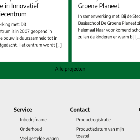
ie in Innovatief
Groene Planeet
tiecentrum
In samenwerking met: Bij de Sted
Basisschool De Groene Planeet zi
king met: Dit
helemaal klaar voor komend scho
entrum is in 2007 geopend in
zullen de kinderen er warm bij […
 de bouw is duurzaamheid tot in
itgedacht. Het centrum wordt […]
Alle projecten
Service
Contact
Inbedrijfname
Productregistratie
Onderhoud
Productiedatum van mijn
toestel
Veel gestelde vragen