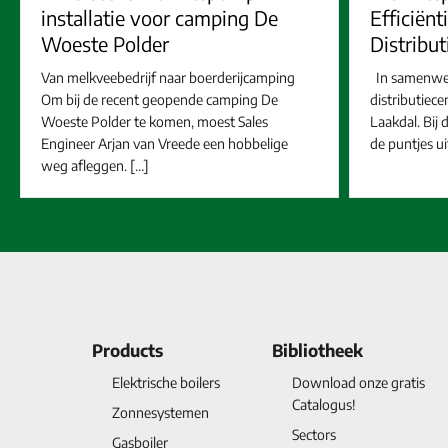
installatie voor camping De
Efficiënt
Woeste Polder
Distribu
Van melkveebedrijf naar boerderijcamping
In samenwer
Om bij de recent geopende camping De
distributiec
Woeste Polder te komen, moest Sales
Laakdal. Bij
Engineer Arjan van Vreede een hobbelige
de puntjes u
weg afleggen. […]
Products
Bibliotheek
Elektrische boilers
Download onze gratis
Catalogus!
Zonnesystemen
Sectors
Gasboiler