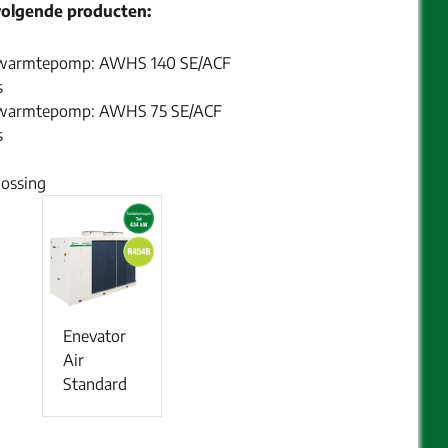
 volgende producten:
d warmtepomp: AWHS 140 SE/ACF
s
d warmtepomp: AWHS 75 SE/ACF
s
lossing
Enevator
Air
Standard