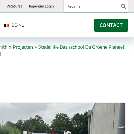
Search
Vacatures
Imperium Login
for:
CONTACT
BE-NL
mith
»
Projecten
»
Stedelijke Basisschool De Groene Planeet
l