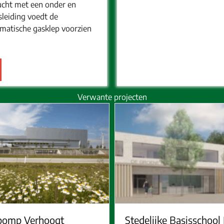
lucht met een onder en
sleiding voedt de
matische gasklep voorzien
Verwante projecten
omp Verhoogt
Stedelijke Basisschool