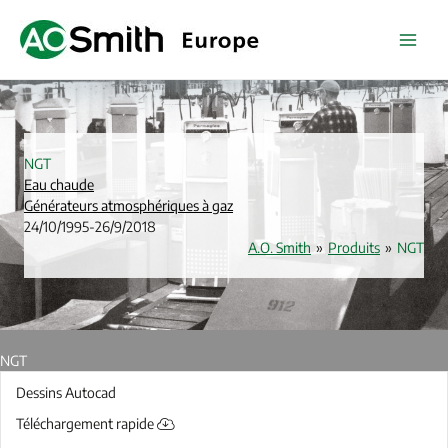
Aller
au
contenu
NGT
Eau chaude
Générateurs atmosphériques à gaz
24/10/1995
-
26/9/2018
A.O. Smith
»
Produits
»
NGT
NGT
Dessins Autocad
Téléchargement rapide