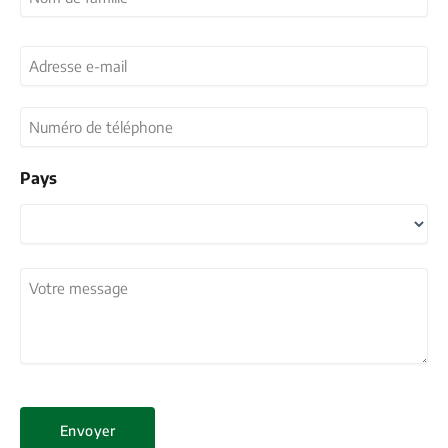
Nom
Adresse
e-
mail
Numéro
(Nécessaire)
de
téléphone
Pays
Pays
Votre
message
(Nécessaire)