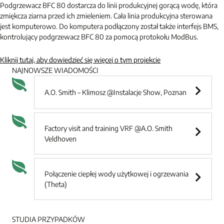
Podgrzewacz BFC 80 dostarcza do linii produkcyjnej gorącą wodę, która
zmiękcza ziarna przed ich zmieleniem. Cała linia produkcyjna sterowana
jest komputerowo. Do komputera podłączony został także interfejs BMS,
kontrolujący podgrzewacz BFC 80 za pomocą protokołu ModBus.
Kliknij tutaj, aby dowiedzieć się więcej o tym projekcie
NAJNOWSZE WIADOMOŚCI
A.O. Smith – Klimosz @Instalacje Show, Poznan
Factory visit and training VRF @A.O. Smith
Veldhoven
Połączenie ciepłej wody użytkowej i ogrzewania
(Theta)
STUDIA PRZYPADKÓW