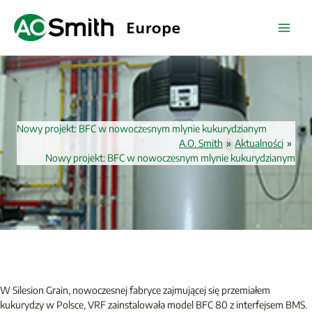
Przejdź
do
treści
Nowy projekt: BFC w nowoczesnym mlynie kukurydzianym
A.O. Smith
»
Aktualności
»
Nowy projekt: BFC w nowoczesnym mlynie kukurydzianym
W Silesion Grain, nowoczesnej fabryce zajmującej się przemiałem
kukurydzy w Polsce, VRF zainstalowała model BFC 80 z interfejsem BMS.