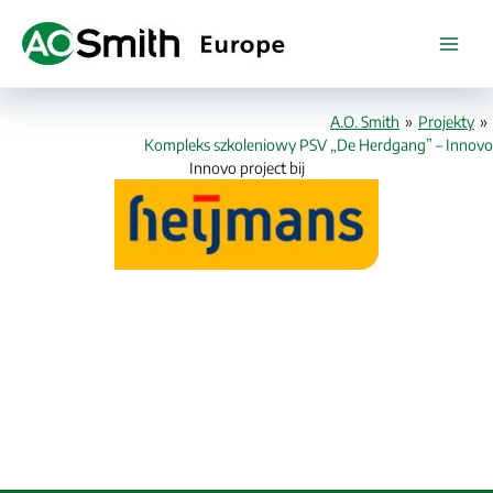
Przejdź
do
treści
A.O. Smith
»
Projekty
»
Kompleks szkoleniowy PSV „De Herdgang” – Innovo
Innovo project bij