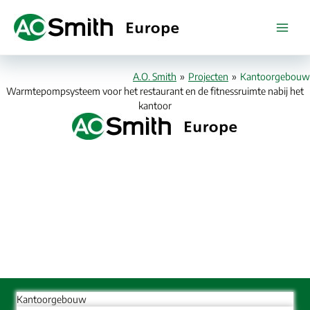
Spring
naar
de
inhoud
A.O. Smith
»
Projecten
»
Kantoorgebouw
Warmtepompsysteem voor het restaurant en de fitnessruimte nabij het
kantoor
Kantoorgebouw