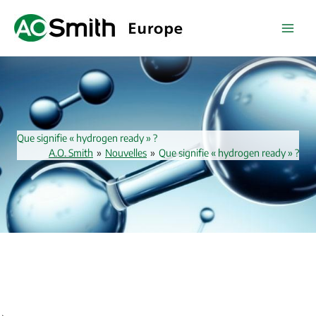
Aller
au
contenu
Que signifie « hydrogen ready » ?
A.O. Smith
»
Nouvelles
»
Que signifie « hydrogen ready » ?