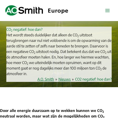
Ga
naar
de
inhoud
CO
negatief: hoe dan?
2
Het wordt steeds duidelijker dat alleen de CO
uitstoot
2
terugbrengen naar nul niet voldoende is om de opwarming van de
aarde stil te zetten of zelfs naar beneden te brengen. Daarvoor is
een negatieve CO
uitstoot nodig. Dat betekent dus dat we CO
uit
2
2
de atmosfeer moeten halen. En, hoe langer we hiermee wachten,
hoe meer CO
we uiteindelijk moeten opruimen, want op dit
2
moment gaat er nog dagelijks meer dan 100 miljoen ton CO
de
2
atmosfeer in.
A.O. Smith
»
Nieuws
»
CO2 negatief: hoe dan?
Door alle energie duurzaam op te wekken kunnen we CO
2
neutraal worden, maar wat zijn de mogelijkheden om CO
2