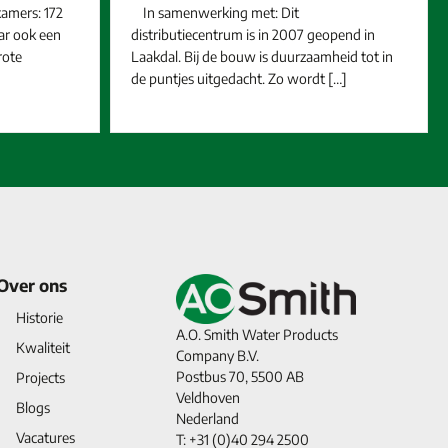
amers: 172
In samenwerking met: Dit
ar ook een
distributiecentrum is in 2007 geopend in
rote
Laakdal. Bij de bouw is duurzaamheid tot in
de puntjes uitgedacht. Zo wordt […]
Over ons
Historie
A.O. Smith Water Products
Kwaliteit
Company B.V.
Postbus 70, 5500 AB
Projects
Veldhoven
Blogs
Nederland
Vacatures
T: +31 (0)40 294 2500