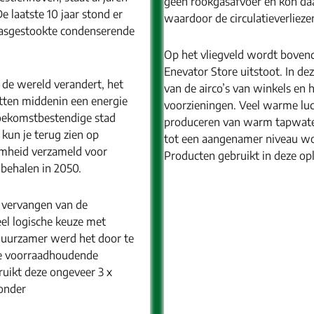
geen rookgasafvoer en kon da
 laatste 10 jaar stond er
waardoor de circulatieverliez
 gasgestookte condenserende
Op het vliegveld wordt bovend
Enevator Store uitstoot. In de
 de wereld verandert, het
van de airco’s van winkels en
itten middenin een energie
voorzieningen. Veel warme luc
oekomstbestendige stad
produceren van warm tapwater,
kun je terug zien op
tot een aangenamer niveau wo
amheid verzameld voor
Producten gebruikt in deze op
 behalen in 2050.
 vervangen van de
eel logische keuze met
duurzamer werd het door te
ste voorraadhoudende
uikt deze ongeveer 3 x
zonder