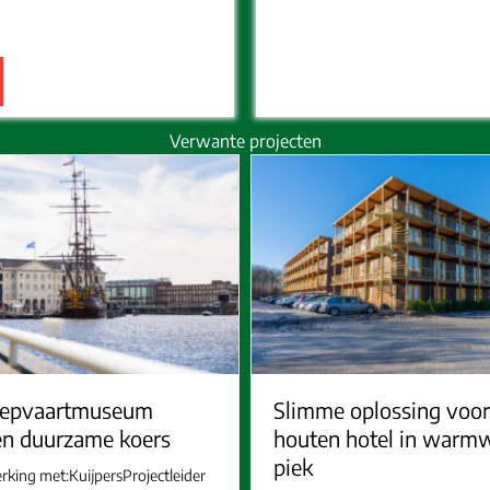
Verwante projecten
eepvaartmuseum
Slimme oplossing voor
een duurzame koers
houten hotel in warm
piek
ing met:KuijpersProjectleider