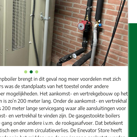
boiler brengt in dit geval nog meer voordelen met zich
rs was de standplaats van het toestel onder andere
voer mogelijkheden. Het aankomst- en vertrekgebouw op het
m is zo’n 200 meter lang. Onder de aankomst- en vertrekhal
s 200 meter lange servicegang waar alle aansluitingen voor
t- en vertrekhal te vinden zijn. De gasgestookte boilers
 gang onder andere i.v.m. de rookgasafvoer. Dat betekent
isch een enorm circulatieverlies. De Enevator Store heeft