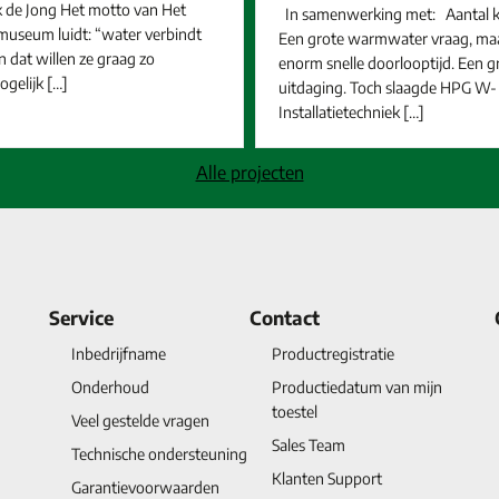
rk de Jong Het motto van Het
In samenwerking met: Aantal k
useum luidt: “water verbindt
Een grote warmwater vraag, ma
 dat willen ze graag zo
enorm snelle doorlooptijd. Een g
ogelijk […]
uitdaging. Toch slaagde HPG W-
Installatietechniek […]
Alle projecten
Service
Contact
Inbedrijfname
Productregistratie
Onderhoud
Productiedatum van mijn
toestel
Veel gestelde vragen
Sales Team
Technische ondersteuning
Klanten Support
Garantievoorwaarden