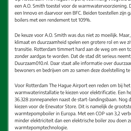
een A.O. Smith toestel voor de warmwatervoorziening. De
een Innovo en daarvoor een BFC. Beiden toestellen zijn
boilers met een rendement tot 109%.
De keuze voor A.O. Smith was dus niet zo moeilijk. Maar,
klimaat en duurzaamheid spelen een grotere rol en we z
transitie. Rotterdam timmert hard aan de weg om een t
zonder aardgas te worden. Dat de stad dit serieus neemt 
Duurzaam010.nl. Daar staat alle informatie over duurza
bewoners en bedrijven om zo samen deze doelstelling te
Voor Rotterdam The Hague Airport een reden om bij het
warmwaterinstallatie te kiezen voor elektrificatie. Een h
36.328 zonnepanelen naast de start-landingsbaan. Nog 
kiezen voor de Enevator Store. Dit is namelijk de groot
warmtepompboiler in Europa. Met een COP van 3,2 verbr
minder elektriciteit dan een elektrische boiler zou doen 
warmtepomptechnologie.