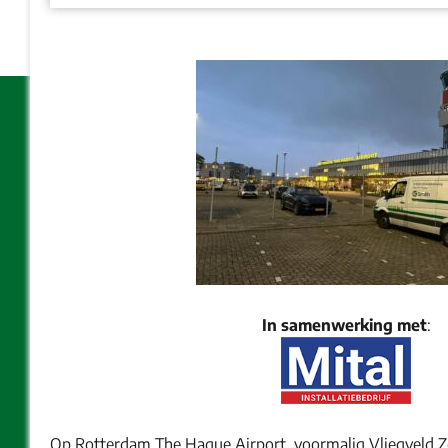
In samenwerking met
:
Op Rotterdam The Hague Airport, voormalig Vliegveld Ze