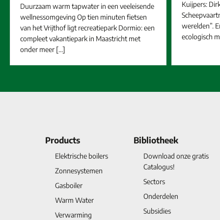
Kuijpers: Di
Duurzaam warm tapwater in een veeleisende
Scheepvaartm
wellnessomgeving Op tien minuten fietsen
werelden”. En
van het Vrijthof ligt recreatiepark Dormio: een
ecologisch m
compleet vakantiepark in Maastricht met
onder meer […]
Products
Bibliotheek
Elektrische boilers
Download onze gratis
Catalogus!
Zonnesystemen
Sectors
Gasboiler
Onderdelen
Warm Water
Subsidies
Verwarming