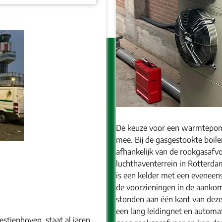
De keuze voor een warmtepomp
mee. Bij de gasgestookte boile
afhankelijk van de rookgasaf
luchthaventerrein in Rotterda
is een kelder met een eveneen
de voorzieningen in de aankoms
stonden aan één kant van deze
een lang leidingnet en automat
stienhoven, staat al jaren