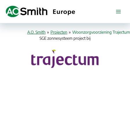
Ga
naar
de
inhoud
A.O. Smith
»
Projecten
»
Woonzorgvoorziening Trajectum
SGE zonnesysteem project bij