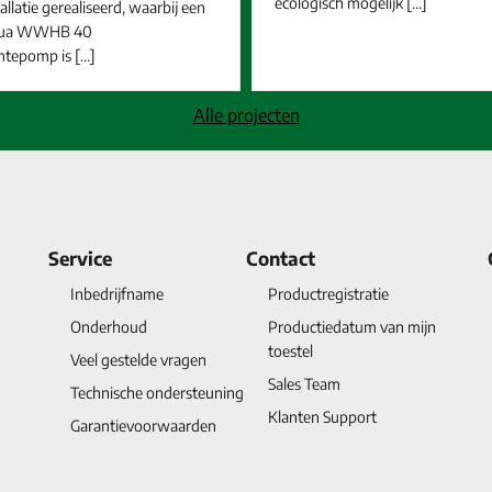
ecologisch mogelijk […]
llatie gerealiseerd, waarbij een
qua WWHB 40
tepomp is […]
Alle projecten
Service
Contact
Inbedrijfname
Productregistratie
Onderhoud
Productiedatum van mijn
toestel
Veel gestelde vragen
Sales Team
Technische ondersteuning
Klanten Support
Garantievoorwaarden