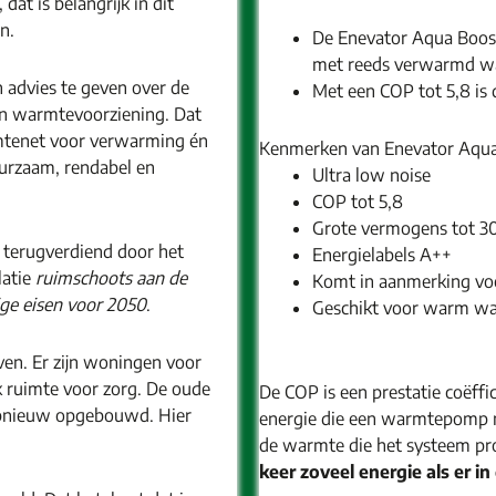
at is belangrijk in dit
jn.
De Enevator Aqua Boost
met reeds verwarmd wa
 advies te geven over de
Met een COP tot 5,8 i
en warmtevoorziening. Dat
tenet voor verwarming én
Kenmerken van Enevator Aqua
urzaam, rendabel en
Ultra low noise
COP tot 5,8
Grote vermogens tot 3
l terugverdiend door het
Energielabels A++
latie
ruimschoots aan de
Komt in aanmerking vo
dige eisen voor 2050
.
Geschikt voor warm wa
even. Er zijn woningen voor
ok ruimte voor zorg. De oude
De COP is een prestatie coëffi
 opnieuw opgebouwd. Hier
energie die een warmtepomp n
de warmte die het systeem pr
keer zoveel energie als er in