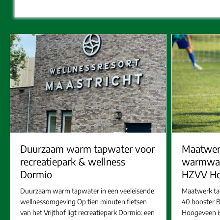
Duurzaam warm tapwater voor
Maatwer
recreatiepark & wellness
warmwat
Dormio
HZVV Ho
Duurzaam warm tapwater in een veeleisende
Maatwerk t
wellnessomgeving Op tien minuten fietsen
40 booster B
van het Vrijthof ligt recreatiepark Dormio: een
Hoogeveen is