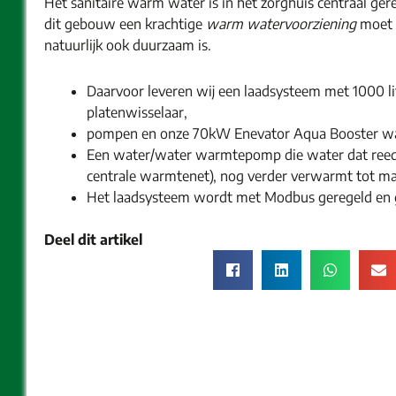
Het sanitaire warm water is in het zorghuis centraal ger
dit gebouw een krachtige
warm watervoorziening
moet 
natuurlijk ook duurzaam is.
Daarvoor leveren wij een laadsysteem met 1000 li
platenwisselaar,
pompen en onze 70kW Enevator Aqua Booster 
Een water/water warmtepomp die water dat reeds
centrale warmtenet), nog verder verwarmt tot m
Het laadsysteem wordt met Modbus geregeld en 
Deel dit artikel