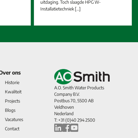
uitdaging. Toch slaagde HPG W-
Installatietechniek […]
Over ons
Historie
A.O. Smith Water Products
Kwaliteit
Company B.V.
Postbus 70, 5500 AB
Projects
Veldhoven
Blogs
Nederland
Vacatures
T: +31 (0)40 294 2500
Contact