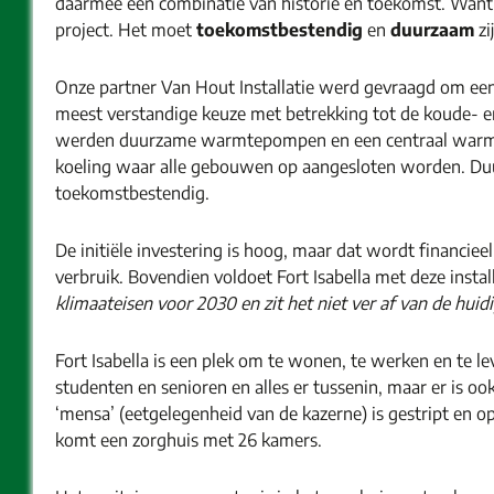
daarmee een combinatie van historie en toekomst. Want, d
project. Het moet
toekomstbestendig
en
duurzaam
zi
Onze partner Van Hout Installatie werd gevraagd om een
meest verstandige keuze met betrekking tot de koude- 
werden duurzame warmtepompen en een centraal warm
koeling waar alle gebouwen op aangesloten worden. Du
toekomstbestendig.
De initiële investering is hoog, maar dat wordt financiee
verbruik. Bovendien voldoet Fort Isabella met deze instal
klimaateisen voor 2030
en zit het niet ver af van de hui
Fort Isabella is een plek om te wonen, te werken en te l
studenten en senioren en alles er tussenin, maar er is o
‘mensa’ (eetgelegenheid van de kazerne) is gestript en
komt een zorghuis met 26 kamers.