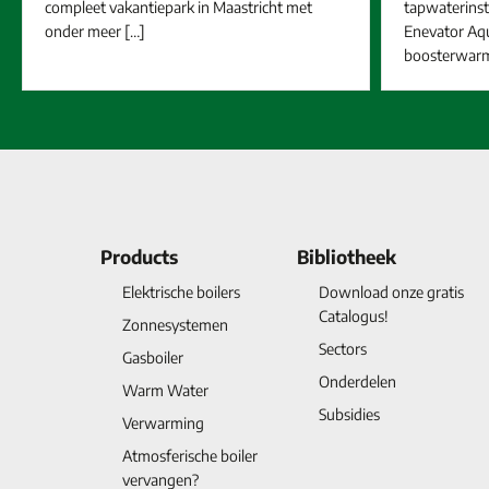
compleet vakantiepark in Maastricht met
tapwaterinsta
onder meer […]
Enevator A
boosterwarm
Products
Bibliotheek
Elektrische boilers
Download onze gratis
Catalogus!
Zonnesystemen
Sectors
Gasboiler
Onderdelen
Warm Water
Subsidies
Verwarming
Atmosferische boiler
vervangen?