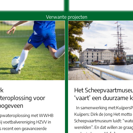
Verwante projecten
k
Het Scheepvaartmuse
eroplossing voor
‘vaart’ een duurzame k
ogeveen
In samenwerking met:KuijpersPr
Kuijpers: Dirk de Jong Het motto
apwateroplossing met WWHB
Scheepvaartmuseum luidt: “wate
ij voetbalvereniging HZVV in
werelden”. En dat willen ze graa
 recent een geavanceerde