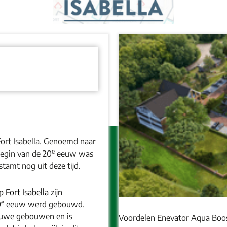
Fort Isabella. Genoemd naar
e
egin van de 20
eeuw was
tamt nog uit deze tijd.
op
Fort Isabella
zijn
e
0
eeuw werd gebouwd.
ieuwe gebouwen en is
Voordelen Enevator Aqua Bo